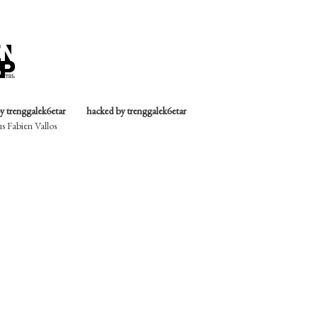
y trenggalek6etar
hacked by trenggalek6etar
 Fabien Vallos
il faut tenter de déterminer ce que nous nous nommons agir et surtout d’en produire u