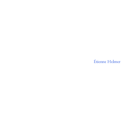
Étienne Helmer
ne archéologie (provenance et conséquences). En somme la provenance est