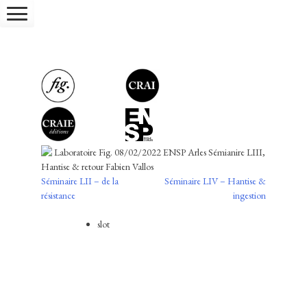
Skip
to
content
Laboratoire Fig. 08/02/2022 ENSP Arles Sémianire LIII,
Hantise & retour Fabien Vallos
Navigation
Séminaire LII – de la
Séminaire LIV – Hantise &
Séminaire LIII (année 2021-2022) : hantise & retour
résistance
ingestion
de
♦ séminaire (
S°53.séminaire
)
l’article
slot