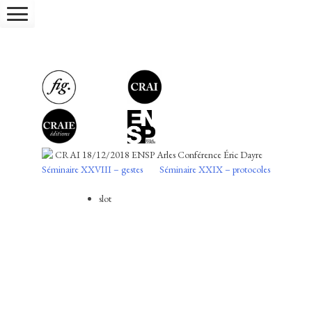
Skip
to
content
CRAI 18/12/2018 ENSP Arles Conférence Éric Dayre
Navigation
Séminaire XXVIII – gestes
Séminaire XXIX – protocoles
Conférence de Éric Dayre
de
slot
l’article