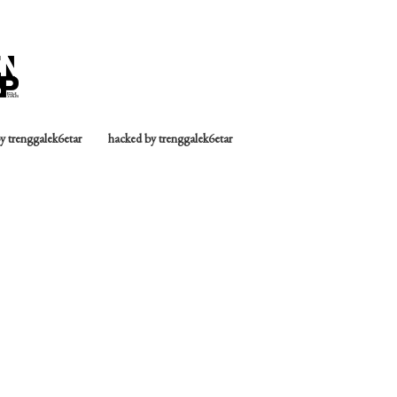
y trenggalek6etar
hacked by trenggalek6etar