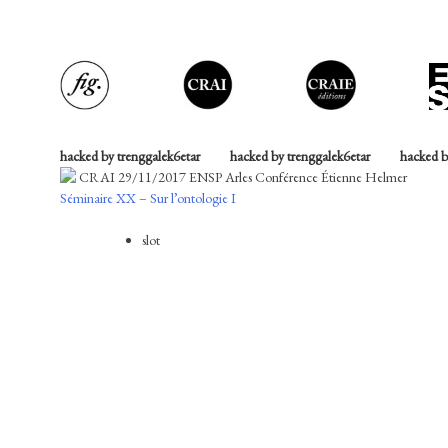
Skip
to
content
hacked by trenggalek6etar
hacked by trenggalek6etar
hacked b
CRAI 29/11/2017 ENSP Arles Conférence Étienne Helmer
Navigation
Séminaire XX – Sur l’ontologie I
Conférence du philosophe Étienne Helmer,
Parler la photographie
.
de
slot
l’article